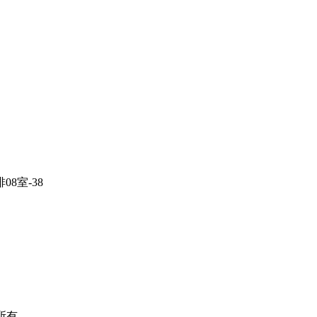
8室-38
权所有