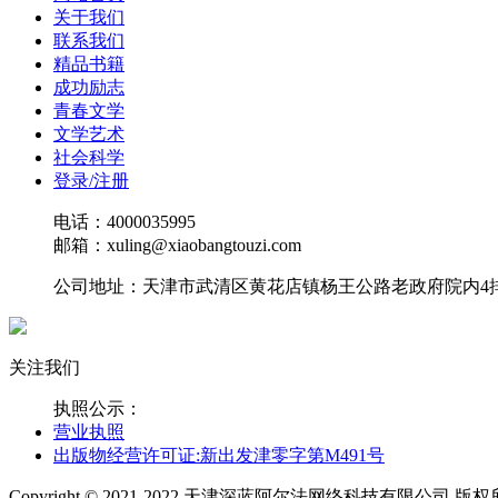
关于我们
联系我们
精品书籍
成功励志
青春文学
文学艺术
社会科学
登录/注册
电话：4000035995
邮箱：xuling@xiaobangtouzi.com
公司地址：天津市武清区黄花店镇杨王公路老政府院内4排0
关注我们
执照公示：
营业执照
出版物经营许可证:新出发津零字第M491号
Copyright © 2021-2022 天津深蓝阿尔法网络科技有限公司 版